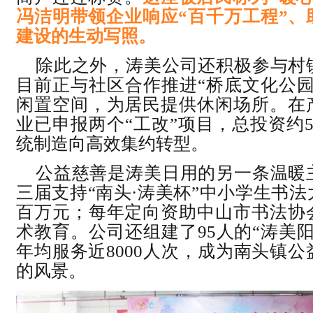
冯洁明带领企业响应“百千万工程”、
建设的生动写照。
除此之外，涛美公司还积极参与村
目前正与社区合作推进“桥底文化公园
闲置空间，为居民提供休闲场所。在
业已申报两个“工改”项目，总投资约5
统制造向高效集约转型。
公益慈善是涛美日用的另一条温暖
三届支持“南头·涛美杯”中小学生书
百万元；每年定向资助中山市书法协
术教育。公司还组建了95人的“涛美
年均服务近8000人次，成为南头镇
的风景。