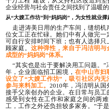
千万工程”建设，从支持社区改造到坚
企业经营与社会责任之间找到了温暖的
从“大嫂工作坊”到“妈妈岗”，
为女性就业撑
走进涛美日用的生产车间，缝纫机
位女工正在忙碌。她们中有人做完一
可自行安排时间下班；也有人选择只
顾家庭。
这种弹性，来自于冯洁明与
成型的“妈妈岗”体系。
“其实也是出于要解决用工问题。”冯
年，企业面临招工困境，
在中山市妇
设立了“大嫂工作坊”，吸引社区内无
参与来料加工。
2010年，冯洁明从
接手父亲创办的企业。在日常与员工
感受到女性在工作和家庭之间的两难
工，工作之外还负担较多家务。”于