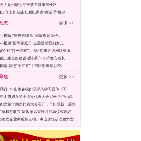
走！她们暖心守护孩童健康成长路
山·守土护航|市妇联以家庭“微治理”撬动...
动态
更多 >>
年小榄镇 “爸爸去哪儿” 家庭教育亲子...
6年小榄镇“国际家庭日”主题活动暨妇女儿...
的N种“打开方式”，西区街道各级妇联组织...
能儿童友好建设 暖心慰问守护童心成长
国情 奋进“十五五”丨西区街道举办202...
聚焦
更多 >>
我行 | 中山市各级妇联深入学习宣传《习...
中山市妇女第十四次代表大会召开 为中山高...
妇女第十四次代表大会召开，市妇联新一届领...
“家和万事兴”家教家风宣传月启动仪式暨好...
5位女企业家现场支招，中山这场活动助力女...