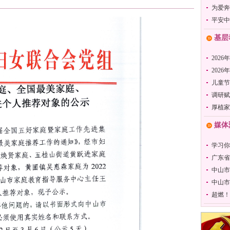
为爱奔
平安中
基层
2026
202
儿童节
调研赋
厚植家
媒体
学习你
广东省
中山市
中山市
超燃！