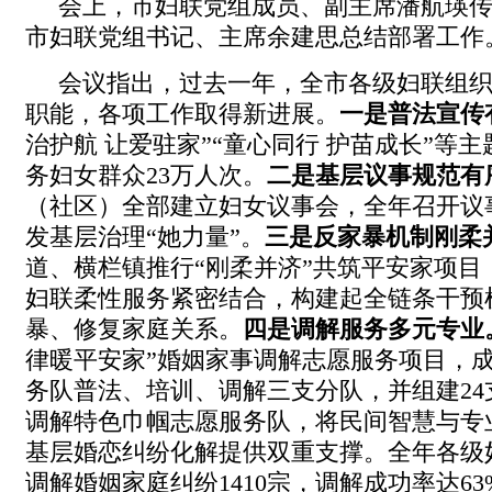
会上，市妇联党组成员、副主席潘航瑛
市妇联党组书记、主席余建思总结部署工作
会议指出，过去一年，全市各级妇联组
职能，各项工作取得新进展。
一是
普法宣传
治护航 让爱驻家”“童心同行 护苗成长”等主
务妇女群众23万人次。
二是基层议事规范有
（社区）全部建立妇女议事会，全年召开议事
发基层治理“她力量”。
三是反家暴机制刚柔
道、横栏镇推行“刚柔并济”共筑平安家项目
妇联柔性服务紧密结合，构建起全链条干预
暴、修复家庭关系。
四是调解服务多元专业
律暖平安家”婚姻家事调解志愿服务项目，
务队普法、培训、调解三支分队，并组建24
调解特色巾帼志愿服务队，将民间智慧与专
基层婚恋纠纷化解提供双重支撑。全年各级
调解婚姻家庭纠纷1410宗，调解成功率达63