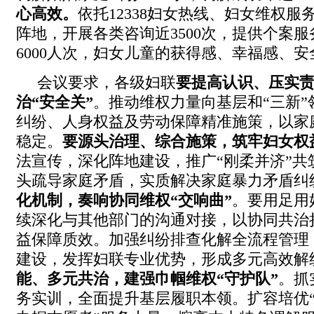
心高效。
依托12338妇女热线、妇女维权服
阵地，开展各类咨询近3500次，提供个案服
6000人次，妇女儿童的获得感、幸福感、
会议要求，各级妇联
要提高认识、压实
治“安全关”
。推动维权力量向基层和“三新”
纠纷、人身权益及劳动保障精准施策，以家
稳定。
要源头治理、综合施策，筑牢妇女权
法宣传，深化阵地建设，推广“刚柔并济”共
头疏导家庭矛盾，实质解决家庭暴力矛盾纠
化机制
，
奏响协同维权
“交响曲”
。要用足用
续深化与其他部门的沟通对接，以协同共治
益保障质效。加强纠纷排查化解全流程管理
建设，发挥妇联专业优势，形成多元高效解
能、多元共治，建强巾帼维权
“守护队”
。抓
务实训，全面提升基层履职本领。扩容培优“