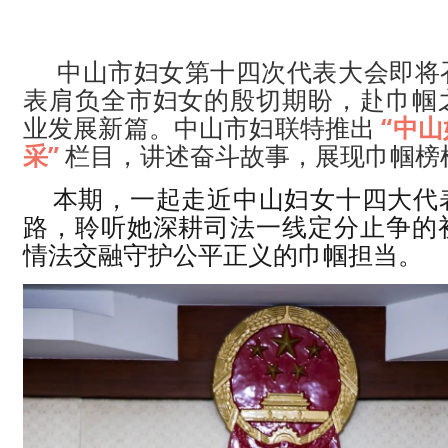
中山市妇女第十四次代表大会即将
表肩负全市妇女的殷切期盼，赴巾帼
业发展新篇。中山市妇联特推出
“中
采”
栏目，讲述奋斗故事，展现巾帼榜
本期，一起走近中山妇女十四大代
路，聆听她深耕司法一线定分止争的
情法交融守护公平正义的巾帼担当。