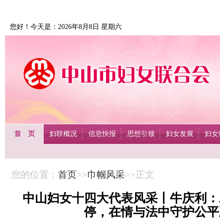
您好！今天是：2026年8月8日 星期六
首 页
妇联概况
信息快报
思想引领
妇女发展
妇女
您的位置：
首页
>>
巾帼风采
>>正文
中山妇女十四大代表风采丨牛庆利：
停，在情与法中守护公平