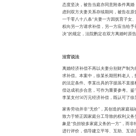
态度坚决，被告当庭亦同意附条件离婚
虑到双方夫妻关系存续期间，被告在原
一千零八十八条“夫妻一方因抚育子女
权向另一方请求补偿，另一方应当给予
决”的规定，法院酌定在双方离婚时原告李
法官说法
离婚经济补偿不再以夫妻分别财产制为
求补偿。本案中，徐某长期照料老人，
的法定条件。李某出具的字据虽不直接
偿达成初步合意，可作为重要参考。鉴
李某支付50万元经济补偿，既认可了
家务劳动并非“无价”，其创造的家庭
致力于矫正因家庭分工导致的权利义务
象是“负担较多家庭义务的一方”，而
进行评价，倡导建立平等、互助、互谅