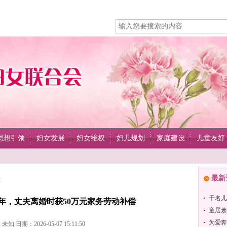
思想引领
妇女发展
妇女维权
妇儿规划
家庭建设
儿童友好
最新
文
千名儿
年，丈夫离婚时获50万元家务劳动补偿
童居焕
为爱奔
知 日期：2026-05-07 15:11:50