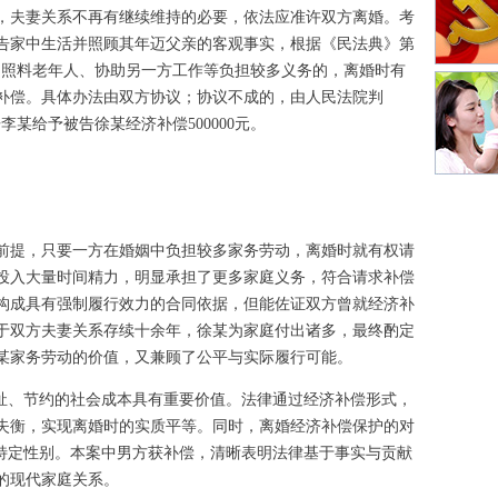
，夫妻关系不再有继续维持的必要，依法应准许双方离婚。考
告家中生活并照顾其年迈父亲的客观事实，根据《民法典》第
、照料老年人、协助另一方工作等负担较多义务的，离婚时有
补偿。具体办法由双方协议；协议不成的，由人民法院判
某给予被告徐某经济补偿500000元。
前提，只要一方在婚姻中负担较多家务劳动，离婚时就有权请
投入大量时间精力，明显承担了更多家庭义务，符合请求补偿
构成具有强制履行效力的合同依据，但能佐证双方曾就经济补
于双方夫妻关系存续十余年，徐某为家庭付出诸多，最终酌定
徐某家务劳动的价值，又兼顾了公平与实际履行可能。
福祉、节约的社会成本具有重要价值。法律通过经济补偿形式，
失衡，实现离婚时的实质平等。同时，离婚经济补偿保护的对
非特定性别。本案中男方获补偿，清晰表明法律基于事实与贡献
的现代家庭关系。