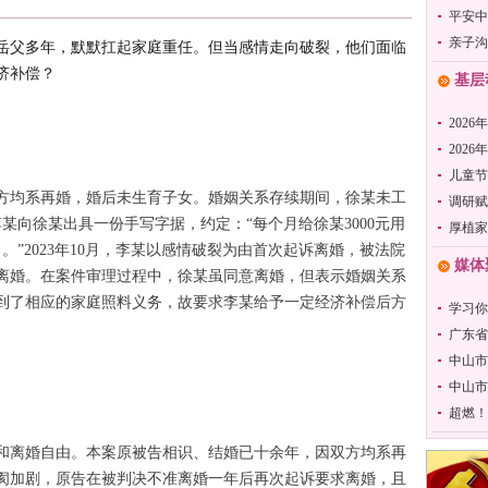
平安中
亲子沟
岳父多年，默默扛起家庭重任。但当感情走向破裂，他们面临
济补偿？
基层
2026
202
儿童节
双方均系再婚，婚后未生育子女。婚姻关系存续期间，徐某未工
调研赋
李某向徐某出具一份手写字据，约定：“每个月给徐某3000元用
厚植家
。”2023年10月，李某以感情破裂为由首次起诉离婚，被法院
媒体
求离婚。在案件审理过程中，徐某虽同意离婚，但表示婚姻关系
到了相应的家庭照料义务，故要求李某给予一定经济补偿后方
学习你
广东省
中山市
中山市
超燃！
和离婚自由。本案原被告相识、结婚已十余年，因双方均系再
阂加剧，原告在被判决不准离婚一年后再次起诉要求离婚，且