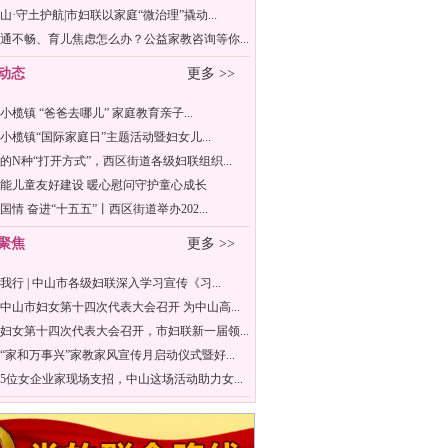
山·守土护航|市妇联以家庭“微治理”撬动...
通不畅、育儿焦虑怎么办？公益家教咨询等你...
动态
更多 >>
年小榄镇 “爸爸去哪儿” 家庭教育亲子...
6年小榄镇“国际家庭日”主题活动暨妇女儿...
的N种“打开方式”，西区街道各级妇联组织...
能儿童友好建设 暖心慰问守护童心成长
国情 奋进“十五五”丨西区街道举办202...
聚焦
更多 >>
我行 | 中山市各级妇联深入学习宣传《习...
中山市妇女第十四次代表大会召开 为中山高...
妇女第十四次代表大会召开，市妇联新一届领...
“家和万事兴”家教家风宣传月启动仪式暨好...
5位女企业家现场支招，中山这场活动助力女...