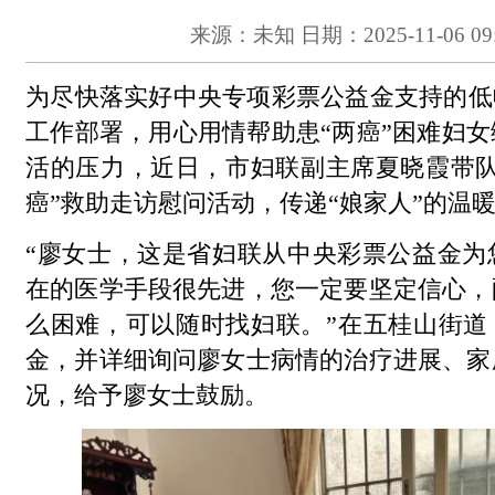
来源：未知 日期：2025-11-06 09:
为尽快落实好中央专项彩票公益金支持的低
工作部署，用心用情帮助患“两癌”困难妇
活的压力，近日，市妇联副主席夏晓霞带队
癌”救助走访慰问活动，传递“娘家人”的温
“廖女士，这是省妇联从中央彩票公益金为
在的医学手段很先进，您一定要坚定信心，
么困难，可以随时找妇联。”在五桂山街道
金，并详细询问廖女士病情的治疗进展、家
况，给予廖女士鼓励。