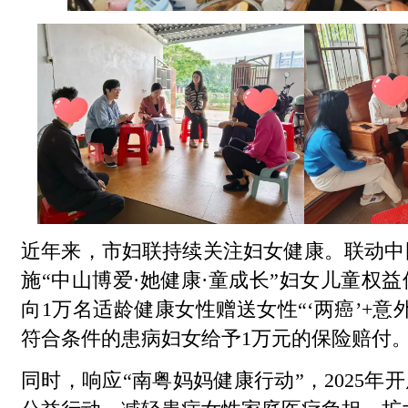
近年来，市妇联持续关注妇女健康。联动中
施“中山博爱·她健康·童成长”妇女儿童权
向1万名适龄健康女性赠送女性“‘两癌’+意
符合条件的患病妇女给予1万元的保险赔付
同时，响应“南粤妈妈健康行动”，2025年