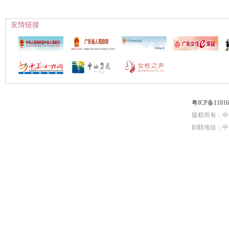
友情链接
粤ICP备1101
版权所有：中
妇联地址：中