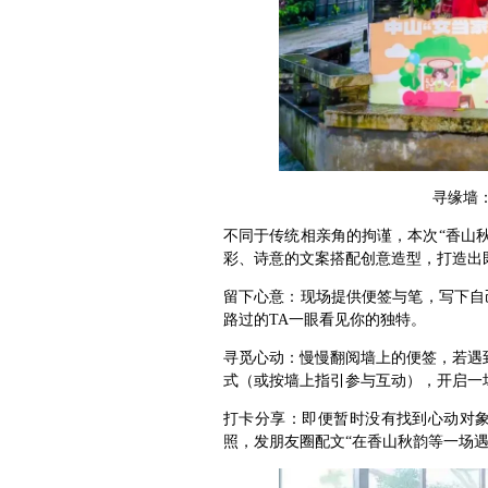
寻缘墙
不同于传统相亲角的拘谨，本次“香山秋
彩、诗意的文案搭配创意造型，打造出
留下心意：
现场提供便签与笔，写下自
路过的TA一眼看见你的独特。
寻觅心动：
慢慢翻阅墙上的便签，若遇
式（或按墙上指引参与互动），开启一
打卡分享：
即便暂时没有找到心动对
照，发朋友圈配文“在香山秋韵等一场遇