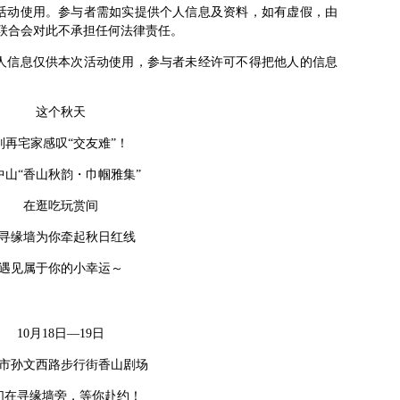
供活动使用。参与者需如实提供个人信息及资料，如有虚假，由
联合会对此不承担任何法律责任。
个人信息仅供本次活动使用，参与者未经许可不得把他人的信息
这个秋天
别再宅家感叹“交友难”！
中山“香山秋韵・巾帼雅集”
在逛吃玩赏间
寻缘墙为你牵起秋日红线
遇见属于你的小幸运～
10月18日—19日
市孙文西路步行街香山剧场
们在寻缘墙旁，等你赴约！