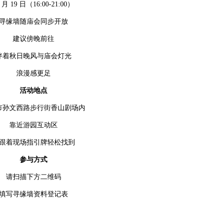
 月 19 日（16:00-21:00）
寻缘墙随庙会同步开放
建议傍晚前往
伴着秋日晚风与庙会灯光
浪漫感更足
活动地点
市孙文西路步行街香山剧场内
靠近游园互动区
跟着现场指引牌轻松找到
参与方式
请扫描下方二维码
填写寻缘墙资料登记表