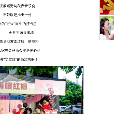
汉服巡游与秋夜音乐会
市妇联还推出一处
专为“寻缘”而生的打卡点
——创意主题寻缘墙
单身朋友牵红线、搭鹊桥
大家在金秋庙会里遇见心动
决“交友难”的急难愁盼！