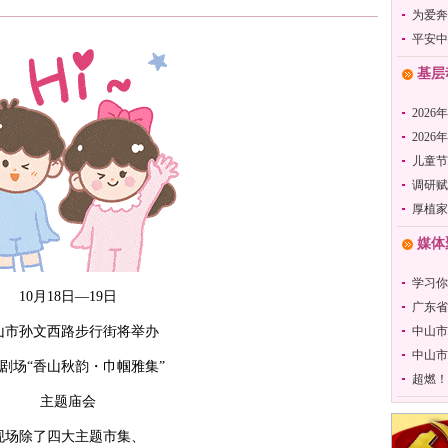
为爱奔
平安中
基层
2026
202
儿童节
调研赋
厚植家
媒体
学习你
10月18日—19日
广东省
山市孙文西路步行街将举办
中山市
中山市
剧场“香山秋韵・巾帼雅集”
超燃！
主题庙会
现场
除了四大主题市集、