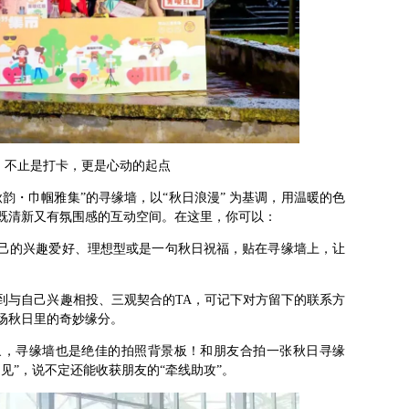
：不止是打卡，更是心动的起点
韵・巾帼雅集”的寻缘墙，以“秋日浪漫” 为基调，用温暖的色
既清新又有氛围感的互动空间。在这里，你可以：
己的兴趣爱好、理想型或是一句秋日祝福，贴在寻缘墙上，让
到与自己兴趣相投、三观契合的TA，可记下对方留下的联系方
场秋日里的奇妙缘分。
象，寻缘墙也是绝佳的拍照背景板！和朋友合拍一张秋日寻缘
见”，说不定还能收获朋友的“牵线助攻”。