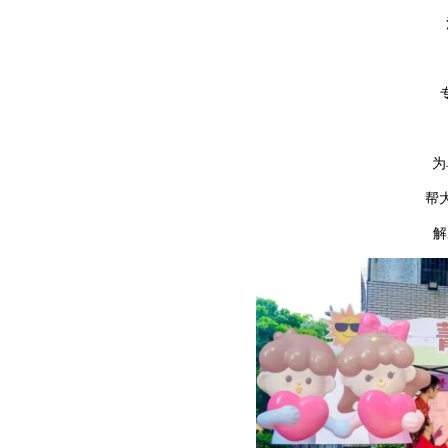
为
帮
解