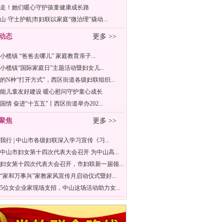
走！她们暖心守护孩童健康成长路
山·守土护航|市妇联以家庭“微治理”撬动...
动态
更多 >>
年小榄镇 “爸爸去哪儿” 家庭教育亲子...
6年小榄镇“国际家庭日”主题活动暨妇女儿...
的N种“打开方式”，西区街道各级妇联组织...
能儿童友好建设 暖心慰问守护童心成长
国情 奋进“十五五”丨西区街道举办202...
聚焦
更多 >>
我行 | 中山市各级妇联深入学习宣传《习...
中山市妇女第十四次代表大会召开 为中山高...
妇女第十四次代表大会召开，市妇联新一届领...
“家和万事兴”家教家风宣传月启动仪式暨好...
5位女企业家现场支招，中山这场活动助力女...