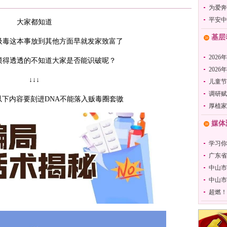
为爱奔
平安中
大家都知道
基层
吸毒这本事放到其他方面早就发家致富了
2026
摸得透透的不知道大家是否能识破呢？
202
↓↓↓
儿童节
调研赋
下内容要刻进DNA不能落入贩毒圈套嗷
厚植家
媒体
学习你
广东省
中山市
中山市
超燃！