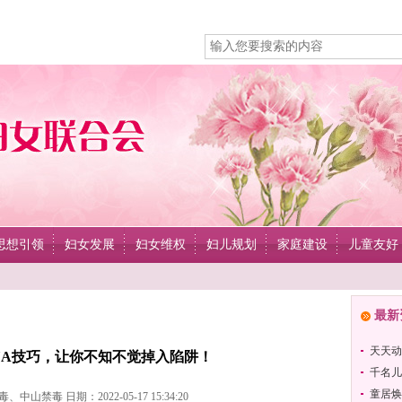
思想引领
妇女发展
妇女维权
妇儿规划
家庭建设
儿童友好
最新
天天动
UA技巧，让你不知不觉掉入陷阱！
千名儿
童居焕
山禁毒 日期：2022-05-17 15:34:20