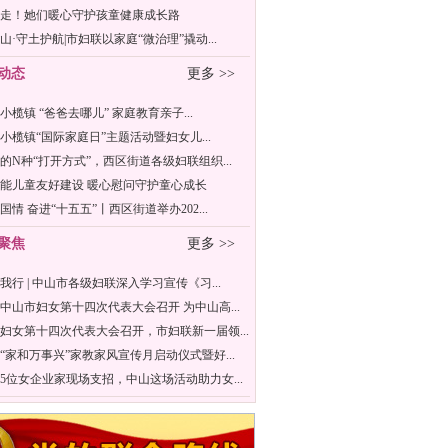
走！她们暖心守护孩童健康成长路
山·守土护航|市妇联以家庭“微治理”撬动...
动态
更多 >>
年小榄镇 “爸爸去哪儿” 家庭教育亲子...
6年小榄镇“国际家庭日”主题活动暨妇女儿...
的N种“打开方式”，西区街道各级妇联组织...
能儿童友好建设 暖心慰问守护童心成长
国情 奋进“十五五”丨西区街道举办202...
聚焦
更多 >>
我行 | 中山市各级妇联深入学习宣传《习...
中山市妇女第十四次代表大会召开 为中山高...
妇女第十四次代表大会召开，市妇联新一届领...
“家和万事兴”家教家风宣传月启动仪式暨好...
5位女企业家现场支招，中山这场活动助力女...