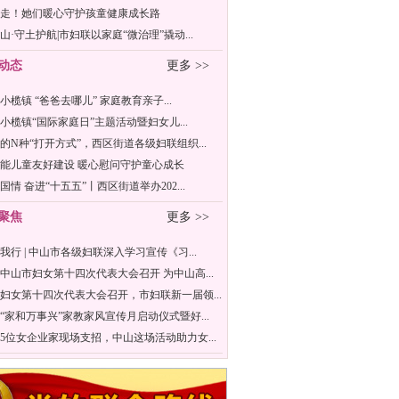
走！她们暖心守护孩童健康成长路
山·守土护航|市妇联以家庭“微治理”撬动...
动态
更多 >>
年小榄镇 “爸爸去哪儿” 家庭教育亲子...
6年小榄镇“国际家庭日”主题活动暨妇女儿...
的N种“打开方式”，西区街道各级妇联组织...
能儿童友好建设 暖心慰问守护童心成长
国情 奋进“十五五”丨西区街道举办202...
聚焦
更多 >>
我行 | 中山市各级妇联深入学习宣传《习...
中山市妇女第十四次代表大会召开 为中山高...
妇女第十四次代表大会召开，市妇联新一届领...
“家和万事兴”家教家风宣传月启动仪式暨好...
5位女企业家现场支招，中山这场活动助力女...