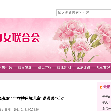
思想引领
妇女发展
妇女维权
妇儿规划
家庭建设
儿童友好
最新
天天动
动2011年帮扶困境儿童“送温暖”活动
千名儿
童居焕
 日期：2011-01-31 05:58:36