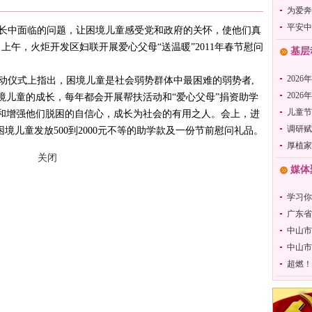
为爱奔
平安中
长中面临的问题，让困境儿童感受党和政府的关怀，使他们真
上午，火炬开发区妇联开展爱心父母“送温暖”2011年春节慰问
基层
2026
仪式上指出，困境儿童是社会弱势群体中最困难的弱势者,
202
境儿童的成长，每年都会开展帮扶活动和“爱心父母”捐资助学
儿童节
和增强他们脱困的自信心，成长为社会的有用之人。会上，进
调研赋
困境儿童发放500到2000元不等的助学款及一份节前慰问礼品。
厚植家
关闭
媒体
学习你
广东省
中山市
中山市
超燃！