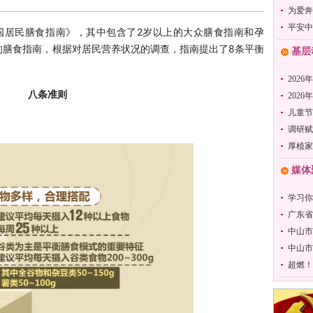
为爱奔
平安中
国居民膳食指南》，其中包含了2岁以上的大众膳食指南和孕
的膳食指南，根据对居民营养状况的调查，指南提出了8条平衡
基层
2026
八条准则
202
儿童节
调研赋
厚植家
媒体
学习你
广东省
中山市
中山市
超燃！