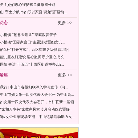
走！她们暖心守护孩童健康成长路
山·守土护航|市妇联以家庭“微治理”撬动...
动态
更多 >>
年小榄镇 “爸爸去哪儿” 家庭教育亲子...
6年小榄镇“国际家庭日”主题活动暨妇女儿...
的N种“打开方式”，西区街道各级妇联组织...
能儿童友好建设 暖心慰问守护童心成长
国情 奋进“十五五”丨西区街道举办202...
聚焦
更多 >>
我行 | 中山市各级妇联深入学习宣传《习...
中山市妇女第十四次代表大会召开 为中山高...
妇女第十四次代表大会召开，市妇联新一届领...
“家和万事兴”家教家风宣传月启动仪式暨好...
5位女企业家现场支招，中山这场活动助力女...