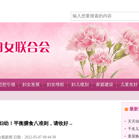
思想引领
妇女发展
妇女维权
妇儿规划
家庭建设
儿童友好
最新
天天动
妇幼！平衡膳食八准则，请收好→
千名儿
童居焕
新闻 日期：2022-05-07 09:44:58